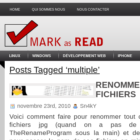
HOME
QUI SOMMES NOUS
NOUS CONTACTER
LINUX
WINDOWS
DÉVELOPPEMENT WEB
IPHONE
Posts Tagged ‘multiple’
RENOMME
FICHIERS
novembre 23rd, 2010
Sn4kY
Voici comment faire pour renommer tout 
fichiers jpg (quand on a pas d
TheRenameProgram sous la main) et de 