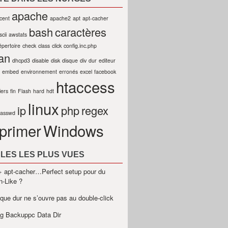
apache
cent
apache2
apt
apt-cacher
bash
caractères
scii
awstats
épertoire
check
class
click
config.inc.php
an
dhcpd3
disable
disk
disque
div
dur
editeur
embed
environnement
erronés
excel
facebook
htaccess
iers
fin
Flash
hard
hdt
linux
ip
php
regex
passwd
primer
Windows
LES LES PLUS VUES
 apt-cacher…Perfect setup pour du
n-Like ?
sque dur ne s’ouvre pas au double-click
g Backuppc Data Dir