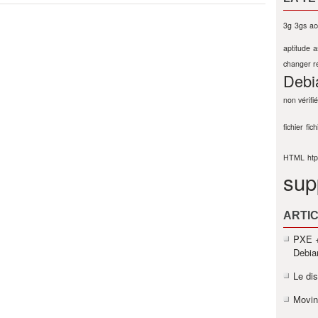
3g
3gs
ac
aptitude
a
changer r
Debi
non vérifié
fichier
fich
HTML
ht
sup
ARTIC
PXE +
Debia
Le di
Movin