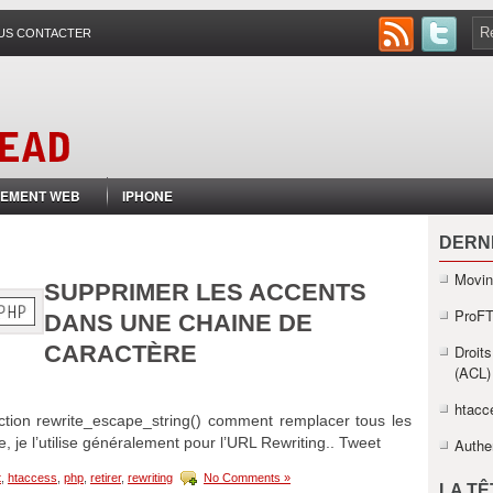
US CONTACTER
EMENT WEB
IPHONE
DERN
Movin
SUPPRIMER LES ACCENTS
ProFT
DANS UNE CHAINE DE
CARACTÈRE
Droits
(ACL)
htacce
onction rewrite_escape_string() comment remplacer tous les
 je l’utilise généralement pour l’URL Rewriting.. Tweet
Authe
t
,
htaccess
,
php
,
retirer
,
rewriting
No Comments »
LA T