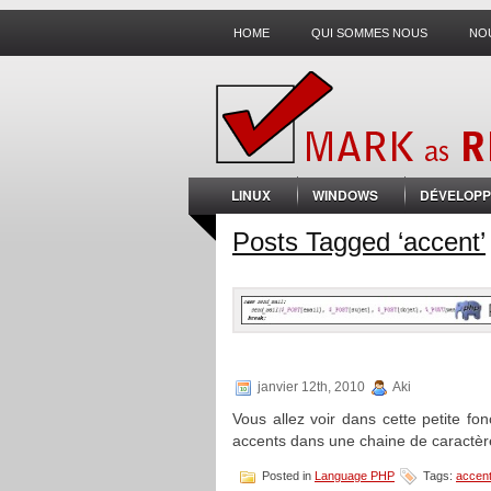
HOME
QUI SOMMES NOUS
NO
LINUX
WINDOWS
DÉVELOPP
Posts Tagged ‘accent’
janvier 12th, 2010
Aki
Vous allez voir dans cette petite f
accents dans une chaine de caractère,
Posted in
Language PHP
Tags:
accen