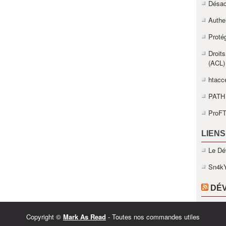
Désact
Authe
Proté
Droits
(ACL)
htacce
PATH 
ProFT
LIENS
Le Dé
Sn4k
DÉ
Copyright ©
Mark As Read
- Toutes nos commandes utiles