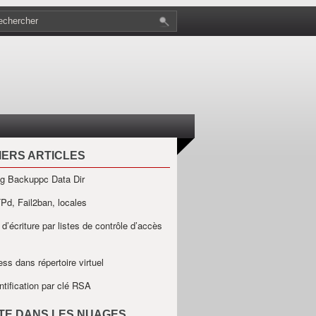
IERS ARTICLES
g Backuppc Data Dir
Pd, Fail2ban, locales
 d’écriture par listes de contrôle d’accès
ss dans répertoire virtuel
ntification par clé RSA
ÊTE DANS LES NUAGES