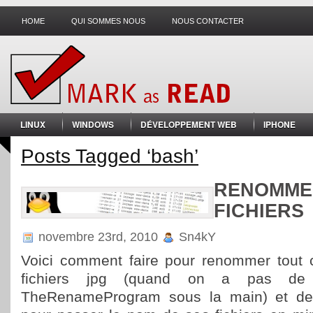
HOME
QUI SOMMES NOUS
NOUS CONTACTER
LINUX
WINDOWS
DÉVELOPPEMENT WEB
IPHONE
Posts Tagged ‘bash’
RENOMME
FICHIERS
novembre 23rd, 2010
Sn4kY
Voici comment faire pour renommer tout 
fichiers jpg (quand on a pas d
TheRenameProgram sous la main) et de 