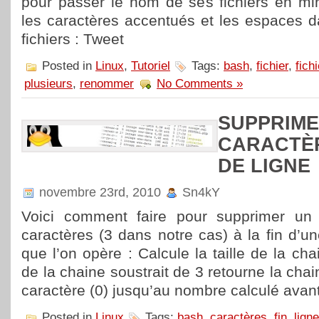
pour passer le nom de ses fichiers en mi
les caractères accentués et les espaces 
fichiers : Tweet
Posted in
Linux
,
Tutoriel
Tags:
bash
,
fichier
,
fich
plusieurs
,
renommer
No Comments »
SUPPRIME
CARACTÈR
DE LIGNE
novembre 23rd, 2010
Sn4kY
Voici comment faire pour supprimer un
caractères (3 dans notre cas) à la fin d’une
que l’on opère : Calcule la taille de la chai
de la chaine soustrait de 3 retourne la cha
caractère (0) jusqu’au nombre calculé avan
Posted in
Linux
Tags:
bash
,
caractères
,
fin
,
ligne