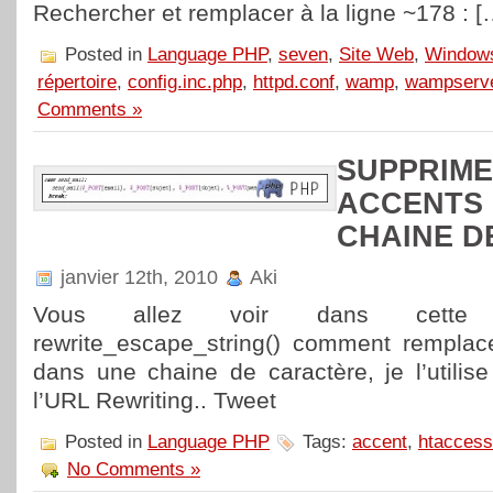
Rechercher et remplacer à la ligne ~178 : [
Posted in
Language PHP
,
seven
,
Site Web
,
Window
répertoire
,
config.inc.php
,
httpd.conf
,
wamp
,
wampserv
Comments »
SUPPRIME
ACCENTS
CHAINE D
janvier 12th, 2010
Aki
Vous allez voir dans cette p
rewrite_escape_string() comment remplac
dans une chaine de caractère, je l’utilis
l’URL Rewriting.. Tweet
Posted in
Language PHP
Tags:
accent
,
htaccess
No Comments »