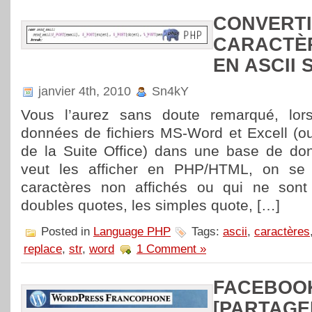
CONVERTI
CARACTÈ
EN ASCII
janvier 4th, 2010
Sn4kY
Vous l’aurez sans doute remarqué, lor
données de fichiers MS-Word et Excell (o
de la Suite Office) dans une base de do
veut les afficher en PHP/HTML, on se 
caractères non affichés ou qui ne sont
doubles quotes, les simples quote, […]
Posted in
Language PHP
Tags:
ascii
,
caractères
replace
,
str
,
word
1 Comment »
FACEBOOK
[PARTAGE