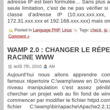
adresse IP est bien formulée… Sans plus att
seule limitation, c’est de ne pas vérifier si 
classe d’adresse IP (10.xxx.xxx.xxx, 
172.31.xxx.xxx et 192.168.xxx.xxx) mais on
Posted in
Language PHP
,
Linux
Tags:
check
,
ip
,
Comment »
WAMP 2.0 : CHANGER LE RÉP
RACINE WWW
août 7th, 2010
Aki
Aujourd’hui nous allons apprendre c
fameux répertoire C:\wamp\www en D:\www.
niveau manipulation c’est assez pénib
chercher un projet web au fin fond de w
commencer par modifier le fichier httpd.con
fichier C:\wamp\bin\apache\Apache2.2.11