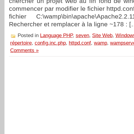
chercher un projet web au fin fond de w
commencer par modifier le fichier httpd.con
fichier C:\wamp\bin\apache\Apache2.2.11
Rechercher et remplacer à la ligne ~178 : [
Posted in
Language PHP
,
seven
,
Site Web
,
Window
répertoire
,
config.inc.php
,
httpd.conf
,
wamp
,
wampserv
Comments »