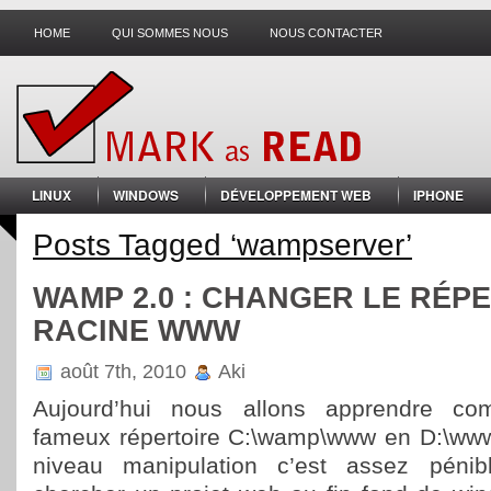
HOME
QUI SOMMES NOUS
NOUS CONTACTER
LINUX
WINDOWS
DÉVELOPPEMENT WEB
IPHONE
Posts Tagged ‘wampserver’
WAMP 2.0 : CHANGER LE RÉP
RACINE WWW
août 7th, 2010
Aki
Aujourd’hui nous allons apprendre c
fameux répertoire C:\wamp\www en D:\www.
niveau manipulation c’est assez pénib