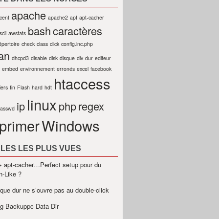
apache
cent
apache2
apt
apt-cacher
bash
caractères
scii
awstats
épertoire
check
class
click
config.inc.php
an
dhcpd3
disable
disk
disque
div
dur
editeur
embed
environnement
erronés
excel
facebook
htaccess
iers
fin
Flash
hard
hdt
linux
ip
php
regex
passwd
primer
Windows
LES LES PLUS VUES
 apt-cacher…Perfect setup pour du
n-Like ?
sque dur ne s’ouvre pas au double-click
g Backuppc Data Dir