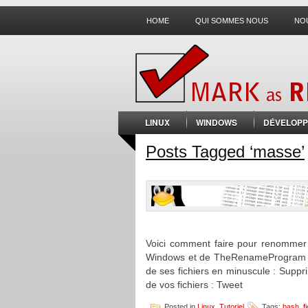
HOME
QUI SOMMES NOUS
NO
LINUX
WINDOWS
DÉVELOPP
Posts Tagged ‘masse’
Voici comment faire pour renommer 
Windows et de TheRenameProgram so
de ses fichiers en minuscule : Supp
de vos fichiers : Tweet
Posted in
Linux
,
Tutoriel
Tags:
bash
,
f