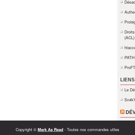
Désact
Authe
Proté
Droits
(ACL)
htacce
PATH 
ProFT
LIENS
Le Dé
Sn4k
DÉ
Copyright ©
Mark As Read
- Toutes nos commandes utiles