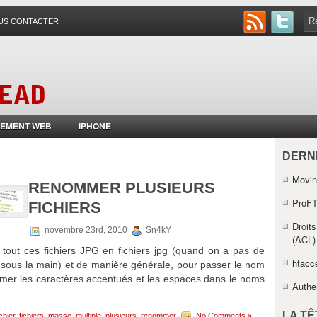
US CONTACTER
EMENT WEB
IPHONE
DERN
Movin
RENOMMER PLUSIEURS
ProFT
FICHIERS
Droits
novembre 23rd, 2010
Sn4kY
(ACL)
tout ces fichiers JPG en fichiers jpg (quand on a pas de
htacce
us la main) et de manière générale, pour passer le nom
rimer les caractères accentués et les espaces dans le noms
Authe
LA T
ichier
,
fichiers
,
masse
,
multiple
,
plusieurs
,
renommer
No Comments »