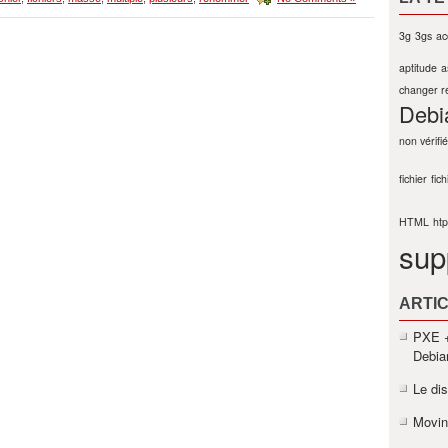
3g
3gs
ac
aptitude
a
changer r
Debi
non vérifié
fichier
fich
HTML
ht
sup
ARTIC
PXE +
Debia
Le di
Movin