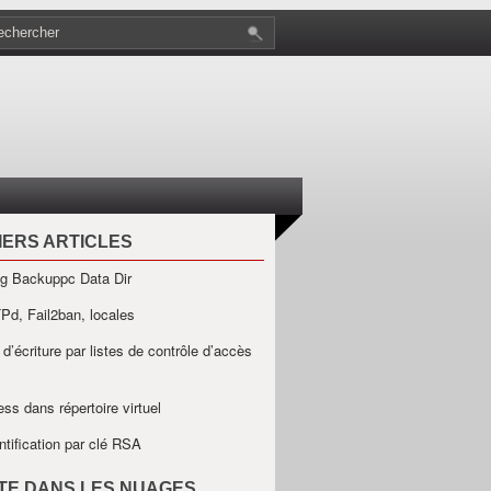
IERS ARTICLES
g Backuppc Data Dir
Pd, Fail2ban, locales
 d’écriture par listes de contrôle d’accès
ss dans répertoire virtuel
ntification par clé RSA
ÊTE DANS LES NUAGES